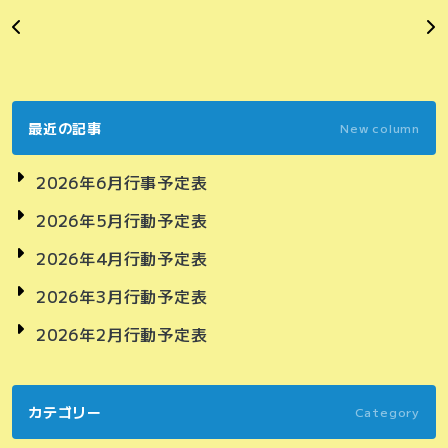
最近の記事
New column
2026年6月行事予定表
2026年5月行動予定表
2026年4月行動予定表
2026年3月行動予定表
2026年2月行動予定表
カテゴリー
Category