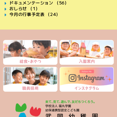
ドキュメンテーション （56）
おしらせ （1）
今月の行事予定表 （24）